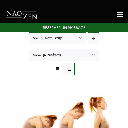
Skip
to
To
content
Nav
RÉSERVER UN MASSAGE
Accueil
Sort by
Popularity
Signature
Show
36 Products
Massage
Energetique
Offres Découverte
Blog