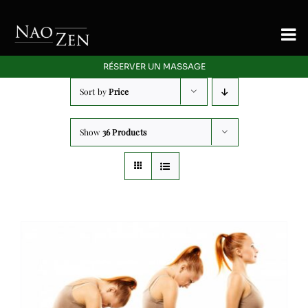
Skip
to
To
content
Nav
RÉSERVER UN MASSAGE
Accueil
Sort by
Price
Signature
Show
36 Products
Massage
Energetique
Offres Découverte
Blog