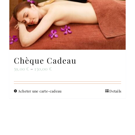
Contact
Chèque Cadeau
59,00
€
–
150,00
€
Acheter une carte-cadeau
Ce
Details
produit
a
plusieurs
variations.
Les