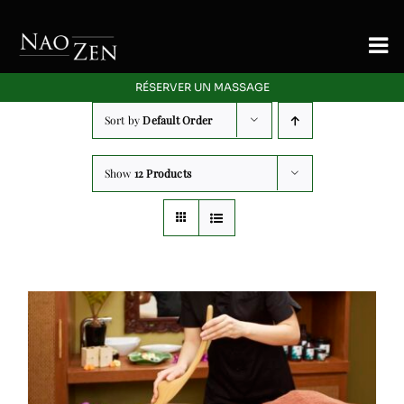
Skip
to
To
content
Nav
RÉSERVER UN MASSAGE
Accueil
Sort by
Default Order
Signature
Show
12 Products
Massage
Energetique
Offres Découverte
Blog