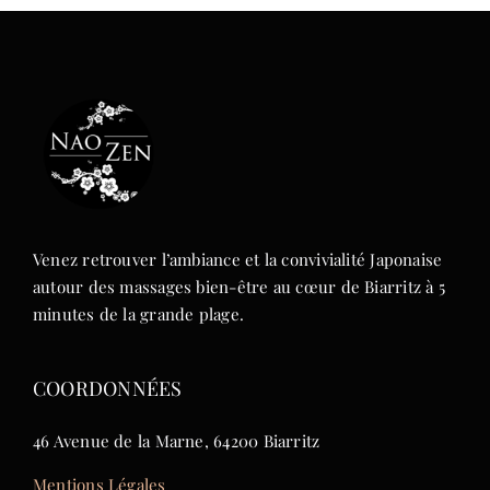
options
peuvent
être
choisies
sur
la
page
du
produit
Venez retrouver l’ambiance et la convivialité Japonaise
autour des massages bien-être au cœur de Biarritz à 5
minutes de la grande plage.
COORDONNÉES
46 Avenue de la Marne, 64200 Biarritz
Mentions Légales