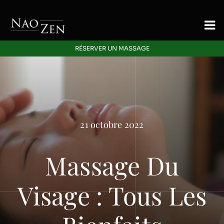
Skip
to
To
content
Nav
RÉSERVER UN MASSAGE
Accueil
Signature
Massage
21 octobre 2022
Energetique
Massage Du
Offres Découverte
Visage : Tous Les
Blog