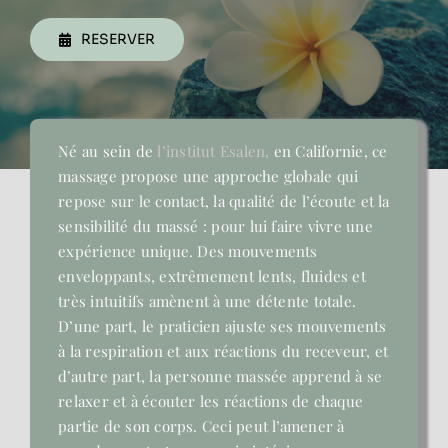
RESERVER
Contact
Né au sein de
l’institut Esalen,
en Californie, ce
massage propose une approche globale qui
repose sur le contact, la qualité de l’écoute et la
sensibilité du massé : pour lui faire vivre une
expérience unique. Des mouvements
enveloppants, extrêmement lents, fluides et
très intuitifs amènent à une détente totale.
D’une part, le praticien ajuste ses mouvements
à la respiration et aux réactions du receveur, et
d’autre part, la personne massée apprend à se
relaxer et à écouter les réactions de chaque
partie de son corps. Ceci peut l’amener à