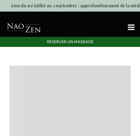
Skip
ormation du 1er juillet au 3 septembre : approfondissement de la médi
to
content
To
Nav
RÉSERVER UN MASSAGE
Accueil
Signature
Massage
Energetique
Offres Découverte
Blog