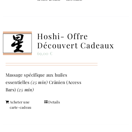
Hoshi- Offre
Découvert Cadeaux
69,00
€
Massage spécifique aux huiles
essentielles
(25 min)
Crânien (Access
Bars)
(25 min)
Acheter une
Details
carte-cadeau