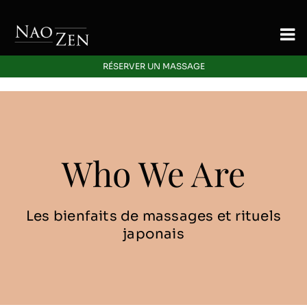
Skip
to
To
content
Nav
RÉSERVER UN MASSAGE
Accueil
Signature
Who We Are
Massage
Energetique
Les bienfaits de massages et rituels
japonais
Offres Découverte
Blog