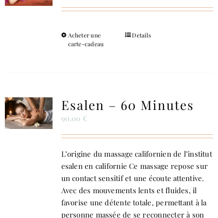
Acheter une
Ce
Details
carte-cadeau
produit
a
plusieurs
variations.
Les
Esalen – 60 Minutes
options
90,00
€
peuvent
être
choisies
L’origine du massage californien de l’institut
sur
esalen en californie Ce massage repose sur
la
un contact sensitif et une écoute attentive.
page
Avec des mouvements lents et fluides, il
du
favorise une détente totale, permettant à la
produit
personne massée de se reconnecter à son