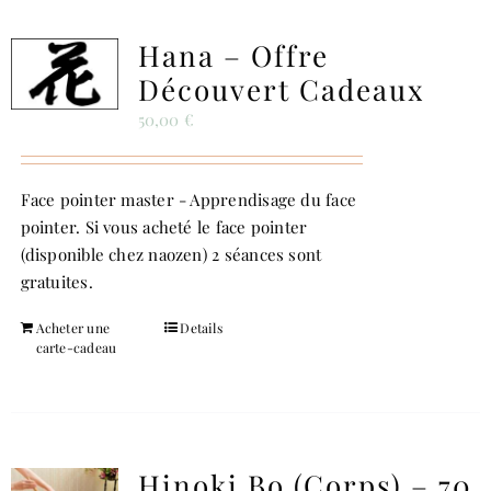
Hana – Offre
Découvert Cadeaux
50,00
€
Face pointer master - Apprendisage du face
pointer. Si vous acheté le face pointer
(disponible chez naozen) 2 séances sont
gratuites.
Acheter une
Details
carte-cadeau
Hinoki Bo (corps) – 70