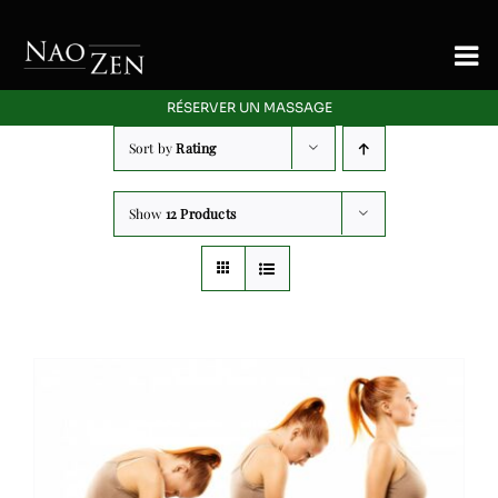
Skip
to
To
content
Nav
RÉSERVER UN MASSAGE
Accueil
Sort by
Rating
Signature
Show
12 Products
Massage
Energetique
Offres Découverte
Blog